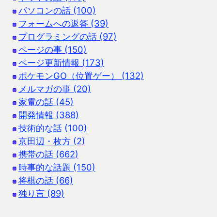
パソコンの話 (100)
フォームへの返答 (39)
プログラミングの話 (97)
ページの事 (150)
ページ更新情報 (173)
ポケモンGO（位置ゲー） (132)
メルマガの事 (20)
家電の話 (45)
開発情報 (388)
技術的な話 (100)
京田辺・枚方 (2)
携帯の話 (662)
時事的な話題 (150)
将棋の話 (66)
独り言 (89)