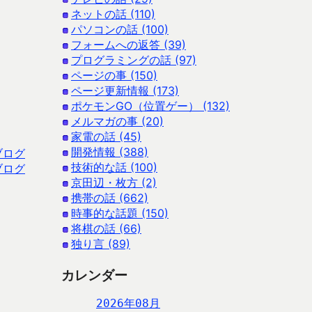
ネットの話 (110)
パソコンの話 (100)
フォームへの返答 (39)
プログラミングの話 (97)
ページの事 (150)
ページ更新情報 (173)
ポケモンGO（位置ゲー） (132)
メルマガの事 (20)
家電の話 (45)
開発情報 (388)
ブログ
技術的な話 (100)
ブログ
京田辺・枚方 (2)
携帯の話 (662)
時事的な話題 (150)
将棋の話 (66)
独り言 (89)
カレンダー
2026年08月