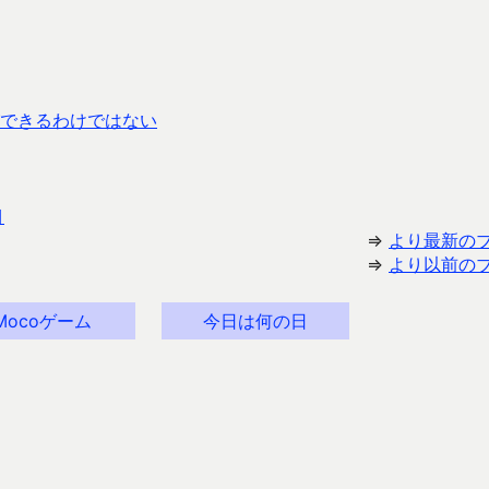
できるわけではない
目
⇒
より最新の
⇒
より以前の
Mocoゲーム
今日は何の日