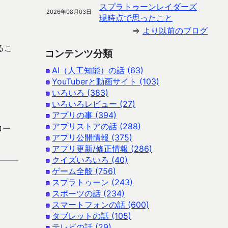
スプラトゥーンレイダーズ
2026年08月03日
現時点で思ったこと
⇒
より以前のブログ
るこ
コンテンツ分類
AI（人工知能）の話 (63)
YouTuberと動画サイト (103)
いろいろ (383)
いろいろレビュー (27)
アプリの事 (394)
アプリストアの話 (288)
ロー
アプリ公開情報 (375)
アプリ更新/修正情報 (286)
クイズいろいろ (40)
ゲーム全般 (756)
スプラトゥーン (243)
スポーツの話 (234)
スマートフォンの話 (600)
タブレットの話 (105)
テレビの話 (29)