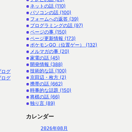
ネットの話 (110)
パソコンの話 (100)
フォームへの返答 (39)
プログラミングの話 (97)
ページの事 (150)
ページ更新情報 (173)
ポケモンGO（位置ゲー） (132)
メルマガの事 (20)
家電の話 (45)
開発情報 (388)
技術的な話 (100)
ブログ
京田辺・枚方 (2)
ブログ
携帯の話 (662)
時事的な話題 (150)
将棋の話 (66)
独り言 (89)
カレンダー
2026年08月