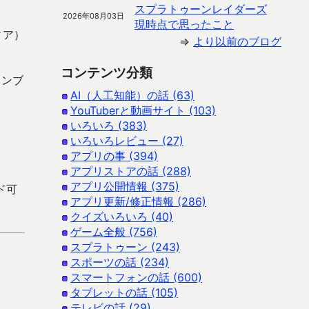
スプラトゥーンレイダーズ
2026年08月03日
現時点で思ったこと
ィア）
⇒
より以前のブログ
コンテンツ分類
ャンブ
AI（人工知能）の話 (63)
YouTuberと動画サイト (103)
いろいろ (383)
いろいろレビュー (27)
アプリの事 (394)
アプリストアの話 (288)
アプリ公開情報 (375)
ード可
アプリ更新/修正情報 (286)
クイズいろいろ (40)
ゲーム全般 (756)
スプラトゥーン (243)
スポーツの話 (234)
スマートフォンの話 (600)
タブレットの話 (105)
テレビの話 (29)