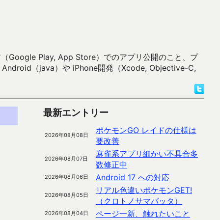
 Play, App Store）でのアプリ公開のこと、プ
）や iPhone開発（Xcode, Objective-C,
最新エントリー
ポケモンGO レイドの仕様は
2026年08月08日
要改善
麻雀系アプリ細かい不具合多
2026年08月07日
数修正中
Android 17 への対応
2026年08月06日
リアル色違いポケモンGET!
、
2026年08月05日
（クロトノサマバッタ）
ページ一新、触れたいこと
2026年08月04日