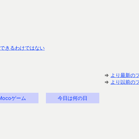
できるわけではない
⇒
より最新の
⇒
より以前の
Mocoゲーム
今日は何の日