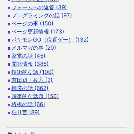
フォームへの返答 (39)
プログラミングの話 (97)
ページの事 (150)
ページ更新情報 (173)
ポケモンGO（位置ゲー） (132)
メルマガの事 (20)
家電の話 (45)
開発情報 (388)
技術的な話 (100)
京田辺・枚方 (2)
携帯の話 (662)
時事的な話題 (150)
将棋の話 (66)
独り言 (89)