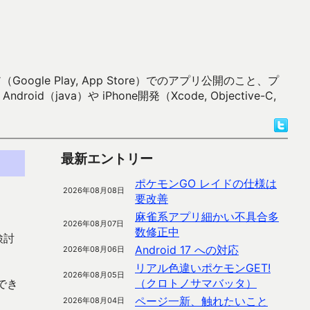
 Play, App Store）でのアプリ公開のこと、プ
）や iPhone開発（Xcode, Objective-C,
最新エントリー
ポケモンGO レイドの仕様は
2026年08月08日
要改善
麻雀系アプリ細かい不具合多
2026年08月07日
数修正中
検討
Android 17 への対応
2026年08月06日
リアル色違いポケモンGET!
2026年08月05日
（クロトノサマバッタ）
でき
ページ一新、触れたいこと
2026年08月04日