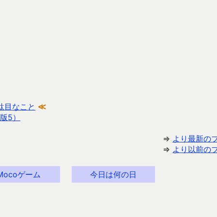
駄目なこと
≪
版5）
⇒
より最新の
⇒
より以前の
Mocoゲーム
今日は何の日