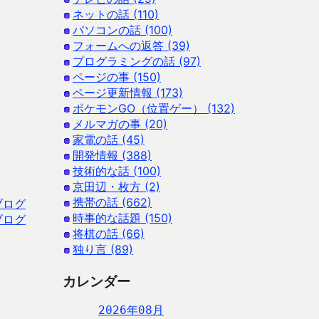
ネットの話 (110)
パソコンの話 (100)
フォームへの返答 (39)
プログラミングの話 (97)
ページの事 (150)
ページ更新情報 (173)
ポケモンGO（位置ゲー） (132)
メルマガの事 (20)
家電の話 (45)
開発情報 (388)
技術的な話 (100)
京田辺・枚方 (2)
携帯の話 (662)
ブログ
時事的な話題 (150)
ブログ
将棋の話 (66)
独り言 (89)
カレンダー
2026年08月