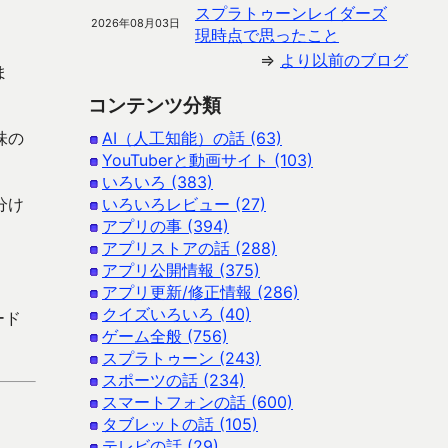
スプラトゥーンレイダーズ
2026年08月03日
現時点で思ったこと
⇒
より以前のブログ
ま
コンテンツ分類
味の
AI（人工知能）の話 (63)
YouTuberと動画サイト (103)
いろいろ (383)
分け
いろいろレビュー (27)
アプリの事 (394)
アプリストアの話 (288)
アプリ公開情報 (375)
アプリ更新/修正情報 (286)
クイズいろいろ (40)
ード
ゲーム全般 (756)
スプラトゥーン (243)
スポーツの話 (234)
スマートフォンの話 (600)
タブレットの話 (105)
テレビの話 (29)