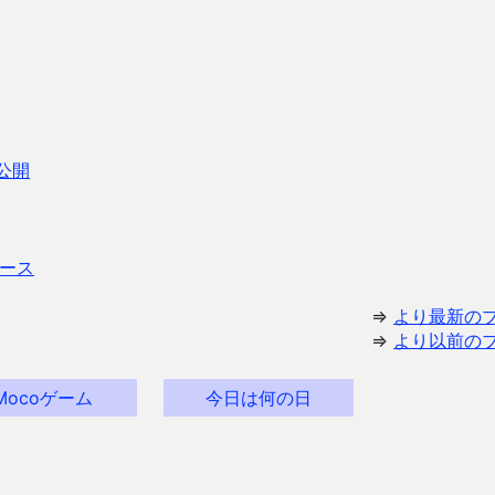
プ公開
ース
⇒
より最新の
⇒
より以前の
Mocoゲーム
今日は何の日