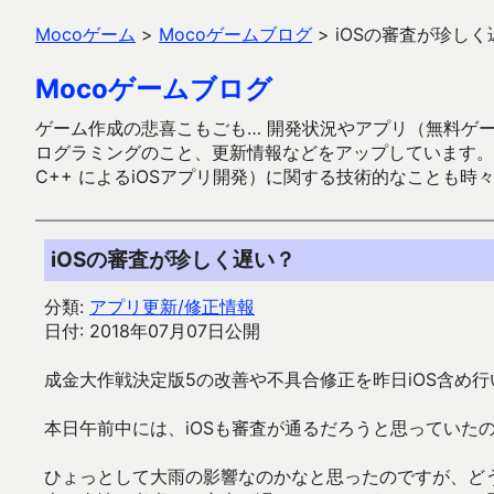
Mocoゲーム
>
Mocoゲームブログ
>
iOSの審査が珍しく
Mocoゲームブログ
ゲーム作成の悲喜こもごも… 開発状況やアプリ（無料ゲーム多
ログラミングのこと、更新情報などをアップしています。ガラケー時代
C++ によるiOSアプリ開発）に関する技術的なことも時
iOSの審査が珍しく遅い？
分類:
アプリ更新/修正情報
日付: 2018年07月07日公開
成金大作戦決定版5の改善や不具合修正を昨日iOS含め
本日午前中には、iOSも審査が通るだろうと思っていた
ひょっとして大雨の影響なのかなと思ったのですが、ど