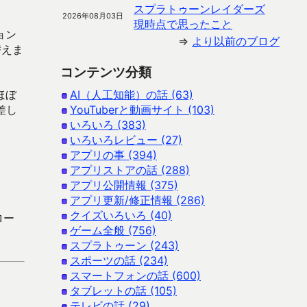
スプラトゥーンレイダーズ
2026年08月03日
現時点で思ったこと
ョン
⇒
より以前のブログ
替えま
コンテンツ分類
ほぼ
AI（人工知能）の話 (63)
差し
YouTuberと動画サイト (103)
いろいろ (383)
いろいろレビュー (27)
アプリの事 (394)
アプリストアの話 (288)
アプリ公開情報 (375)
アプリ更新/修正情報 (286)
クイズいろいろ (40)
ロー
ゲーム全般 (756)
スプラトゥーン (243)
スポーツの話 (234)
スマートフォンの話 (600)
タブレットの話 (105)
テレビの話 (29)