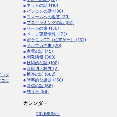
ネットの話 (110)
パソコンの話 (100)
フォームへの返答 (39)
プログラミングの話 (97)
ページの事 (150)
ページ更新情報 (173)
ポケモンGO（位置ゲー） (132)
メルマガの事 (20)
家電の話 (45)
開発情報 (388)
技術的な話 (100)
京田辺・枚方 (2)
携帯の話 (662)
ブログ
時事的な話題 (150)
ブログ
将棋の話 (66)
独り言 (89)
カレンダー
2026年08月