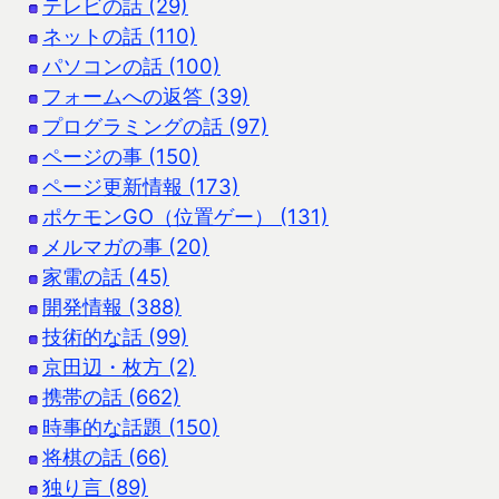
テレビの話 (29)
ネットの話 (110)
パソコンの話 (100)
フォームへの返答 (39)
プログラミングの話 (97)
ページの事 (150)
ページ更新情報 (173)
ポケモンGO（位置ゲー） (131)
メルマガの事 (20)
家電の話 (45)
開発情報 (388)
技術的な話 (99)
京田辺・枚方 (2)
携帯の話 (662)
時事的な話題 (150)
将棋の話 (66)
独り言 (89)