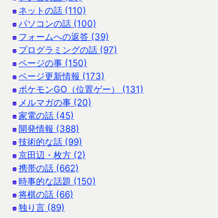
ネットの話 (110)
パソコンの話 (100)
フォームへの返答 (39)
プログラミングの話 (97)
ページの事 (150)
ページ更新情報 (173)
ポケモンGO（位置ゲー） (131)
メルマガの事 (20)
家電の話 (45)
開発情報 (388)
技術的な話 (99)
京田辺・枚方 (2)
携帯の話 (662)
時事的な話題 (150)
将棋の話 (66)
独り言 (89)