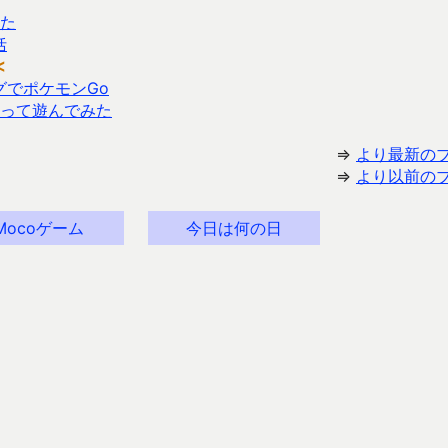
した
括
≪
グでポケモンGo
使って遊んでみた
⇒
より最新の
⇒
より以前の
Mocoゲーム
今日は何の日