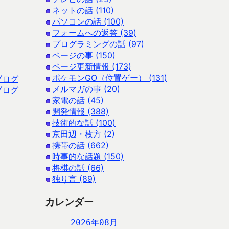
ネットの話 (110)
パソコンの話 (100)
フォームへの返答 (39)
プログラミングの話 (97)
ページの事 (150)
ページ更新情報 (173)
ポケモンGO（位置ゲー） (131)
ブログ
メルマガの事 (20)
ブログ
家電の話 (45)
開発情報 (388)
技術的な話 (100)
京田辺・枚方 (2)
携帯の話 (662)
時事的な話題 (150)
将棋の話 (66)
独り言 (89)
カレンダー
2026年08月