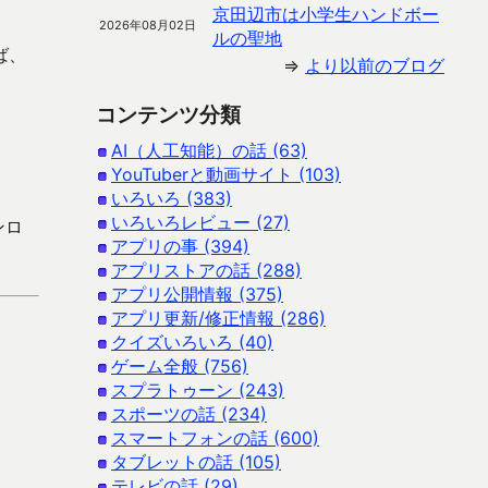
京田辺市は小学生ハンドボー
2026年08月02日
ルの聖地
ば、
⇒
より以前のブログ
コンテンツ分類
AI（人工知能）の話 (63)
YouTuberと動画サイト (103)
いろいろ (383)
いろいろレビュー (27)
ンロ
アプリの事 (394)
アプリストアの話 (288)
アプリ公開情報 (375)
アプリ更新/修正情報 (286)
クイズいろいろ (40)
ゲーム全般 (756)
スプラトゥーン (243)
スポーツの話 (234)
スマートフォンの話 (600)
タブレットの話 (105)
テレビの話 (29)