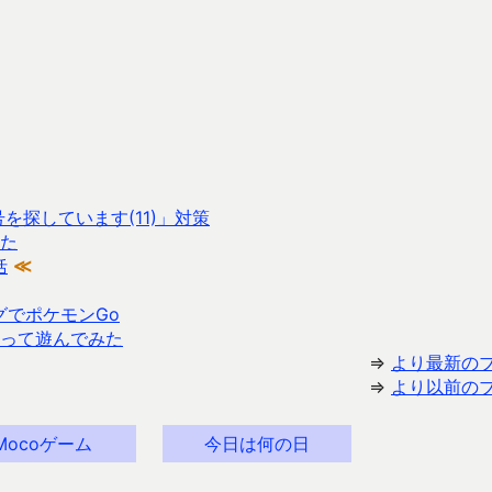
を探しています(11)」対策
した
括
≪
グでポケモンGo
使って遊んでみた
⇒
より最新の
⇒
より以前の
Mocoゲーム
今日は何の日