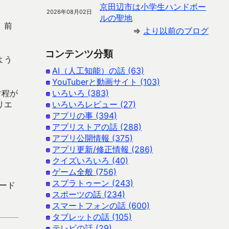
京田辺市は小学生ハンドボー
2026年08月02日
ルの聖地
、前
⇒
より以前のブログ
コンテンツ分類
よう
AI（人工知能）の話 (63)
YouTuberと動画サイト (103)
射程が
いろいろ (383)
リエ
いろいろレビュー (27)
アプリの事 (394)
アプリストアの話 (288)
アプリ公開情報 (375)
アプリ更新/修正情報 (286)
クイズいろいろ (40)
ゲーム全般 (756)
スプラトゥーン (243)
ロード
スポーツの話 (234)
スマートフォンの話 (600)
タブレットの話 (105)
テレビの話 (29)