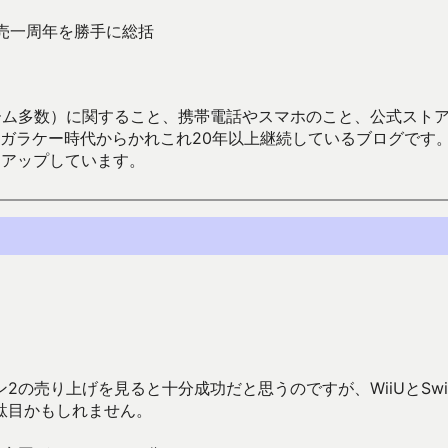
売一周年を勝手に総括
数）に関すること、携帯電話やスマホのこと、公式ストア（Google
からかれこれ20年以上継続しているブログです。Android（java
々アップしています。
の売り上げを見ると十分成功だと思うのですが、WiiUとSwit
駄目かもしれません。