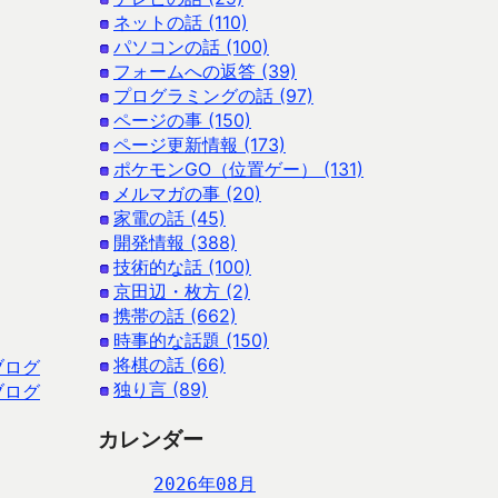
ネットの話 (110)
パソコンの話 (100)
フォームへの返答 (39)
プログラミングの話 (97)
ページの事 (150)
ページ更新情報 (173)
ポケモンGO（位置ゲー） (131)
メルマガの事 (20)
家電の話 (45)
開発情報 (388)
技術的な話 (100)
京田辺・枚方 (2)
携帯の話 (662)
時事的な話題 (150)
将棋の話 (66)
ブログ
独り言 (89)
ブログ
カレンダー
2026年08月