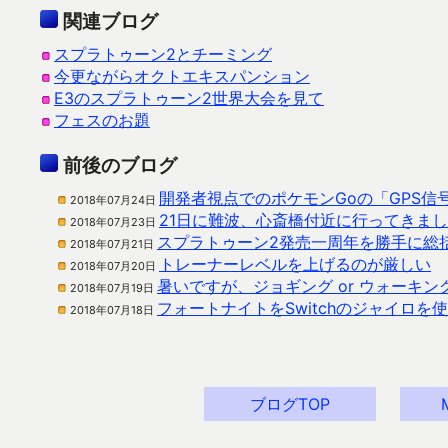
関連ブログ
スプラトゥーン2とチーミング
今更ながらオクトエキスパンション
E3のスプラトゥーン2世界大会を見て
フェスのお題
前後のブログ
開発者視点でのポケモンGoの「GPS信号
2018年07月24日
21日に難波、心斎橋付近に行ってきま
2018年07月23日
スプラトゥーン2発売一周年を勝手に総
2018年07月21日
トレーナーレベルを上げるのが厳しい
2018年07月20日
暑いですが、ジョギング or ウォーキン
2018年07月19日
フォートナイトをSwitchのジャイロを
2018年07月18日
ブログTOP