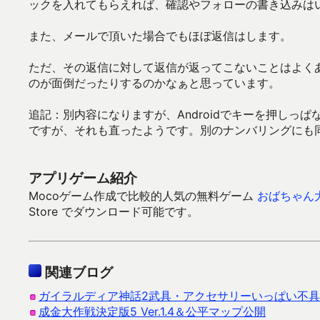
ックを入れてもらえれば、確認やフォローの書き込みは
また、メールで頂いた場合でもほぼ返信はします。
ただ、その返信に対して返信が返ってこないことはよく
のが面倒だったりするのかなぁと思っています。
追記：別内容になりますが、Androidでキーを押し
ですが、それも直ったようです。別のナンバリングにも
アプリゲーム紹介
Mocoゲーム作成で比較的人気の無料ゲーム
おばちゃん
Store でダウンロード可能です。
関連ブログ
ガイラルディア神話2武具・アクセサリーいっぱい不
成金大作戦決定版5 Ver.1.4＆公平マップ公開