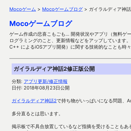
Mocoゲーム
>
Mocoゲームブログ
>
ガイラルディア神話
Mocoゲームブログ
ゲーム作成の悲喜こもごも… 開発状況やアプリ（無料ゲーム多
ログラミングのこと、更新情報などをアップしています。ガラケー時代
C++ によるiOSアプリ開発）に関する技術的なことも時
ガイラルディア神話2修正版公開
分類:
アプリ更新/修正情報
日付: 2018年08月23日公開
ガイラルディア神話2
で持ち物がいっぱいになる問題、And
多分直るとは思います。
掲示板で不具合放置しているなど指摘を受けることもあ