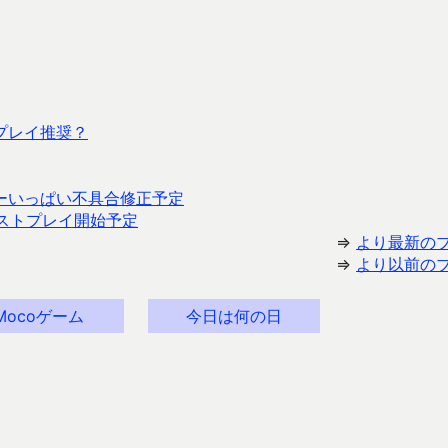
プレイ推奨？
ーいっぱい不具合修正予定
ストプレイ開始予定
⇒
より最新の
⇒
より以前の
Mocoゲーム
今日は何の日