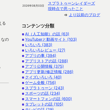
スプラトゥーンレイダーズ
2026年08月03日
現時点で思ったこと
⇒
より以前のブログ
える
コンテンツ分類
AI（人工知能）の話 (63)
うなの
YouTuberと動画サイト (103)
いろいろ (383)
いろいろレビュー (27)
アプリの事 (394)
アプリストアの話 (288)
アプリ公開情報 (375)
p
アプリ更新/修正情報 (286)
クイズいろいろ (40)
ゲーム全般 (756)
スプラトゥーン (243)
スポーツの話 (234)
スマートフォンの話 (600)
タブレットの話 (105)
テレビの話 (29)