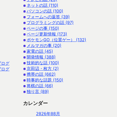
ネットの話 (110)
パソコンの話 (100)
フォームへの返答 (39)
プログラミングの話 (97)
ページの事 (150)
ページ更新情報 (173)
ポケモンGO（位置ゲー） (132)
メルマガの事 (20)
家電の話 (45)
開発情報 (388)
技術的な話 (100)
ブログ
京田辺・枚方 (2)
ブログ
携帯の話 (662)
時事的な話題 (150)
将棋の話 (66)
独り言 (89)
カレンダー
2026年08月