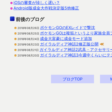
iOSの審査が珍しく遅い？
Android版成金大作戦決定版5他修正
前後のブログ
ポケモンGOのEXレイドで撃沈
2018年08月26日
ポケモンGOは複垢というより家族全員
2018年08月25日
成金大富豪に成金モード追加
2018年08月24日
ガイラルディア神話2修正版公開
≪
2018年08月23日
ガイラルディア神話2武具・アクセサリ
2018年08月21日
ガイラルディア神話3今週中くらいにテ
2018年08月20日
ブログTOP