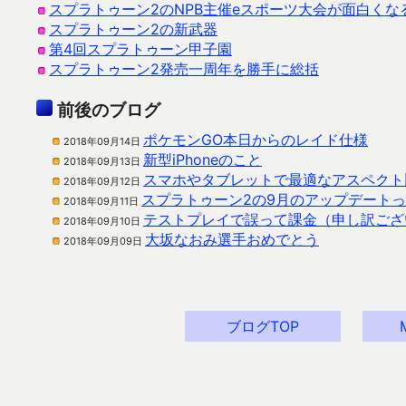
スプラトゥーン2のNPB主催eスポーツ大会が面白くな
スプラトゥーン2の新武器
第4回スプラトゥーン甲子園
スプラトゥーン2発売一周年を勝手に総括
前後のブログ
ポケモンGO本日からのレイド仕様
2018年09月14日
新型iPhoneのこと
2018年09月13日
スマホやタブレットで最適なアスペクト
2018年09月12日
スプラトゥーン2の9月のアップデート
2018年09月11日
テストプレイで誤って課金（申し訳ござ
2018年09月10日
大坂なおみ選手おめでとう
2018年09月09日
ブログTOP