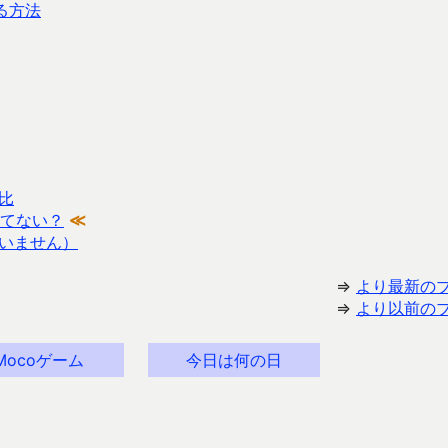
る方法
比
ってない？
≪
いません）
⇒
より最新の
⇒
より以前の
Mocoゲーム
今日は何の日