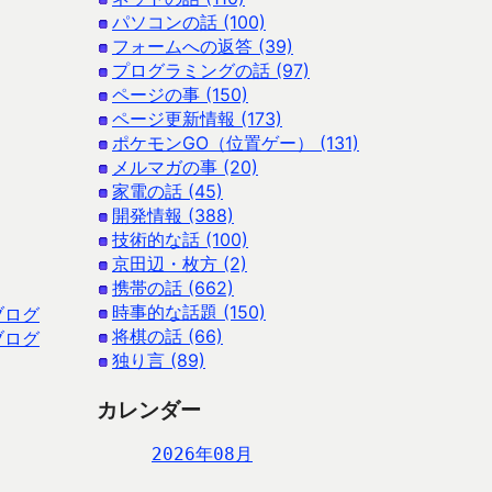
パソコンの話 (100)
フォームへの返答 (39)
プログラミングの話 (97)
ページの事 (150)
ページ更新情報 (173)
ポケモンGO（位置ゲー） (131)
メルマガの事 (20)
家電の話 (45)
開発情報 (388)
技術的な話 (100)
京田辺・枚方 (2)
携帯の話 (662)
時事的な話題 (150)
ブログ
将棋の話 (66)
ブログ
独り言 (89)
カレンダー
2026年08月