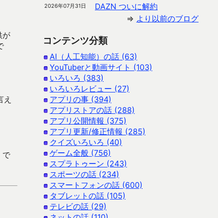
DAZN ついに解約
2026年07月31日
⇒
より以前のブログ
供が
コンテンツ分類
で
AI（人工知能）の話 (63)
YouTuberと動画サイト (103)
いろいろ (383)
いろいろレビュー (27)
言え
アプリの事 (394)
アプリストアの話 (288)
アプリ公開情報 (375)
アプリ更新/修正情報 (285)
クイズいろいろ (40)
ゲーム全般 (756)
 で
スプラトゥーン (243)
スポーツの話 (234)
スマートフォンの話 (600)
タブレットの話 (105)
テレビの話 (29)
ネットの話 (110)