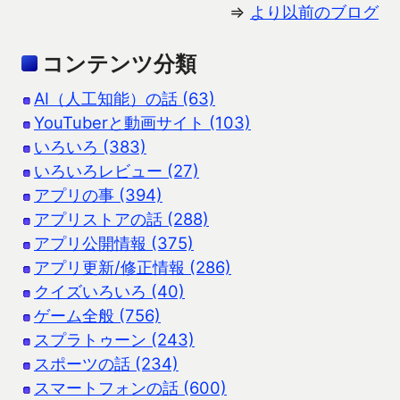
⇒
より以前のブログ
コンテンツ分類
AI（人工知能）の話 (63)
YouTuberと動画サイト (103)
いろいろ (383)
いろいろレビュー (27)
アプリの事 (394)
アプリストアの話 (288)
アプリ公開情報 (375)
アプリ更新/修正情報 (286)
クイズいろいろ (40)
ゲーム全般 (756)
スプラトゥーン (243)
スポーツの話 (234)
スマートフォンの話 (600)