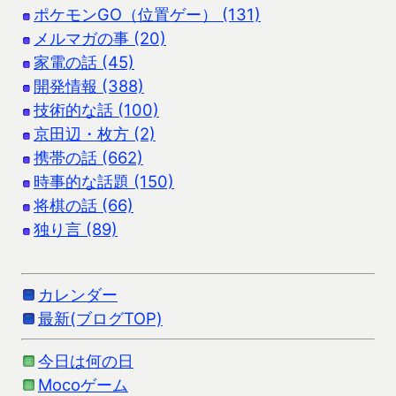
ポケモンGO（位置ゲー） (131)
メルマガの事 (20)
家電の話 (45)
開発情報 (388)
技術的な話 (100)
京田辺・枚方 (2)
携帯の話 (662)
時事的な話題 (150)
将棋の話 (66)
独り言 (89)
カレンダー
最新(ブログTOP)
今日は何の日
Mocoゲーム