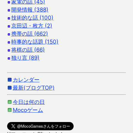
家電の話 (45)
開発情報 (388)
技術的な話 (100)
京田辺・枚方 (2)
携帯の話 (662)
時事的な話題 (150)
将棋の話 (66)
独り言 (89)
カレンダー
最新(ブログTOP)
今日は何の日
Mocoゲーム