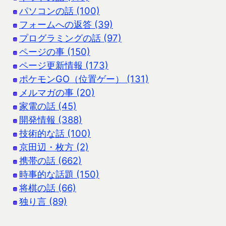
パソコンの話 (100)
フォームへの返答 (39)
プログラミングの話 (97)
ページの事 (150)
ページ更新情報 (173)
ポケモンGO（位置ゲー） (131)
メルマガの事 (20)
家電の話 (45)
開発情報 (388)
技術的な話 (100)
京田辺・枚方 (2)
携帯の話 (662)
時事的な話題 (150)
将棋の話 (66)
独り言 (89)