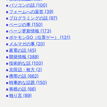
パソコンの話 (100)
フォームへの返答 (39)
プログラミングの話 (97)
ページの事 (150)
ページ更新情報 (173)
ポケモンGO（位置ゲー） (131)
メルマガの事 (20)
家電の話 (45)
開発情報 (388)
技術的な話 (100)
京田辺・枚方 (2)
携帯の話 (662)
時事的な話題 (150)
将棋の話 (66)
独り言 (89)