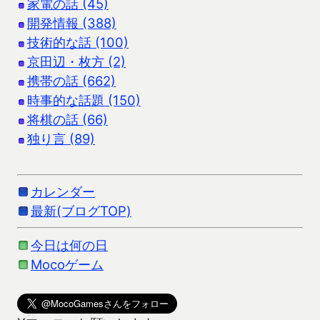
家電の話 (45)
開発情報 (388)
技術的な話 (100)
京田辺・枚方 (2)
携帯の話 (662)
時事的な話題 (150)
将棋の話 (66)
独り言 (89)
カレンダー
最新(ブログTOP)
今日は何の日
Mocoゲーム