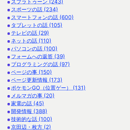
スプラトゥーン (243)
スポーツの話 (234)
スマートフォンの話 (600)
タブレットの話 (105)
テレビの話 (29)
ネットの話 (110)
パソコンの話 (100)
フォームへの返答 (39)
プログラミングの話 (97)
ページの事 (150)
ページ更新情報 (173)
ポケモンGO（位置ゲー） (131)
メルマガの事 (20)
家電の話 (45)
開発情報 (388)
技術的な話 (100)
京田辺・枚方 (2)