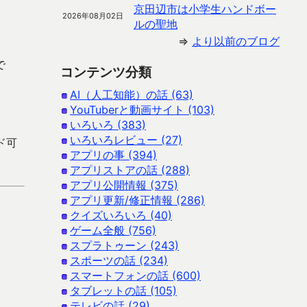
京田辺市は小学生ハンドボー
2026年08月02日
ルの聖地
⇒
より以前のブログ
で
コンテンツ分類
AI（人工知能）の話 (63)
YouTuberと動画サイト (103)
いろいろ (383)
いろいろレビュー (27)
ード可
アプリの事 (394)
アプリストアの話 (288)
アプリ公開情報 (375)
アプリ更新/修正情報 (286)
クイズいろいろ (40)
ゲーム全般 (756)
スプラトゥーン (243)
スポーツの話 (234)
スマートフォンの話 (600)
タブレットの話 (105)
テレビの話 (29)