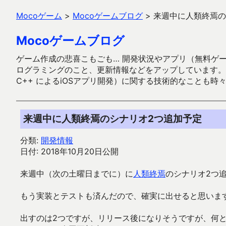
Mocoゲーム
>
Mocoゲームブログ
>
来週中に人類終焉の
Mocoゲームブログ
ゲーム作成の悲喜こもごも… 開発状況やアプリ（無料ゲーム多
ログラミングのこと、更新情報などをアップしています。ガラケー時代
C++ によるiOSアプリ開発）に関する技術的なことも時
来週中に人類終焉のシナリオ2つ追加予定
分類:
開発情報
日付: 2018年10月20日公開
来週中（次の土曜日までに）に
人類終焉
のシナリオ2つ
もう実装とテストも済んだので、確実に出せると思いま
出すのは2つですが、リリース後になりそうですが、何