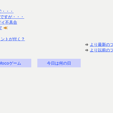
で・・・
るのですが・・・
デイ不具合
定
≪
イントが付く？
⇒
より最新の
⇒
より以前の
Mocoゲーム
今日は何の日