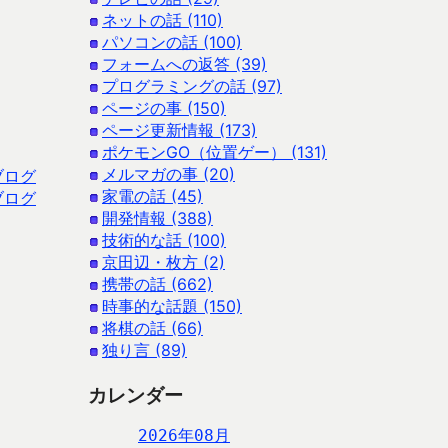
ネットの話 (110)
パソコンの話 (100)
フォームへの返答 (39)
プログラミングの話 (97)
ページの事 (150)
ページ更新情報 (173)
ポケモンGO（位置ゲー） (131)
メルマガの事 (20)
ブログ
家電の話 (45)
ブログ
開発情報 (388)
技術的な話 (100)
京田辺・枚方 (2)
携帯の話 (662)
時事的な話題 (150)
将棋の話 (66)
独り言 (89)
カレンダー
2026年08月