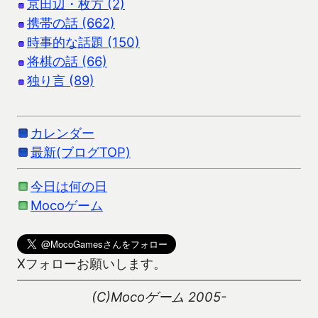
京田辺・枚方 (2)
携帯の話 (662)
時事的な話題 (150)
将棋の話 (66)
独り言 (89)
カレンダー
最新(ブログTOP)
今日は何の日
Mocoゲーム
Xフォローお願いします。
(C)Mocoゲーム 2005-