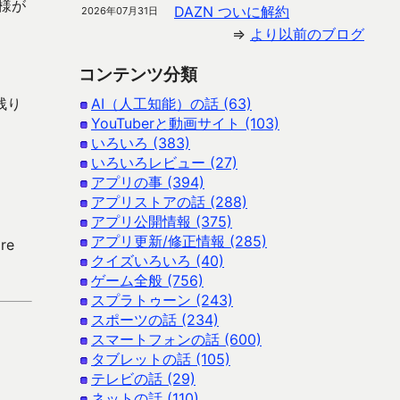
仕様が
DAZN ついに解約
2026年07月31日
⇒
より以前のブログ
コンテンツ分類
残り
AI（人工知能）の話 (63)
YouTuberと動画サイト (103)
いろいろ (383)
いろいろレビュー (27)
アプリの事 (394)
アプリストアの話 (288)
アプリ公開情報 (375)
アプリ更新/修正情報 (285)
re
クイズいろいろ (40)
ゲーム全般 (756)
スプラトゥーン (243)
スポーツの話 (234)
スマートフォンの話 (600)
タブレットの話 (105)
テレビの話 (29)
ネットの話 (110)