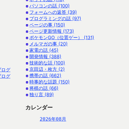
パソコンの話 (100)
フォームへの返答 (39)
プログラミングの話 (97)
ページの事 (150)
ページ更新情報 (173)
ポケモンGO（位置ゲー） (131)
メルマガの事 (20)
家電の話 (45)
開発情報 (388)
技術的な話 (100)
京田辺・枚方 (2)
ブログ
携帯の話 (662)
ブログ
時事的な話題 (150)
将棋の話 (66)
独り言 (89)
カレンダー
2026年08月