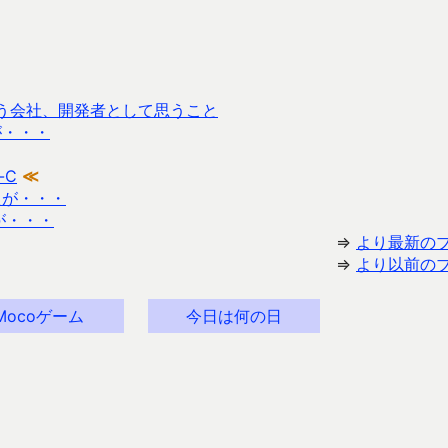
う会社、開発者として思うこと
すが・・・
-C
≪
したが・・・
が・・・
⇒
より最新の
⇒
より以前の
Mocoゲーム
今日は何の日