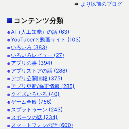
⇒
より以前のブログ
コンテンツ分類
AI（人工知能）の話 (63)
YouTuberと動画サイト (103)
いろいろ (383)
いろいろレビュー (27)
アプリの事 (394)
アプリストアの話 (288)
アプリ公開情報 (375)
アプリ更新/修正情報 (285)
クイズいろいろ (40)
ゲーム全般 (756)
スプラトゥーン (243)
スポーツの話 (234)
スマートフォンの話 (600)