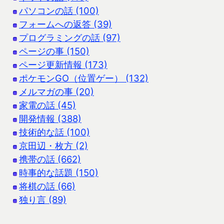
パソコンの話 (100)
フォームへの返答 (39)
プログラミングの話 (97)
ページの事 (150)
ページ更新情報 (173)
ポケモンGO（位置ゲー） (132)
メルマガの事 (20)
家電の話 (45)
開発情報 (388)
技術的な話 (100)
京田辺・枚方 (2)
携帯の話 (662)
時事的な話題 (150)
将棋の話 (66)
独り言 (89)