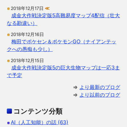
2018年12月17日
≪
成金大作戦決定版5高難易度マップ4配信（壮大
なる勘違い）
2018年12月16日
梅田でポケセン＆ポケモンGO（ナイアンテッ
クへの愚痴も少し）
2018年12月15日
成金大作戦決定版5の巨大生物マップは一応3ま
で予定
⇒
より最新のブログ
⇒
より以前のブログ
コンテンツ分類
AI（人工知能）の話 (63)