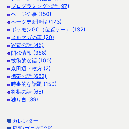
プログラミングの話 (97)
ページの事 (150)
ページ更新情報 (173)
ポケモンGO（位置ゲー） (132)
メルマガの事 (20)
家電の話 (45)
開発情報 (388)
技術的な話 (100)
京田辺・枚方 (2)
携帯の話 (662)
時事的な話題 (150)
将棋の話 (66)
独り言 (89)
カレンダー
最新(ブログTOP)