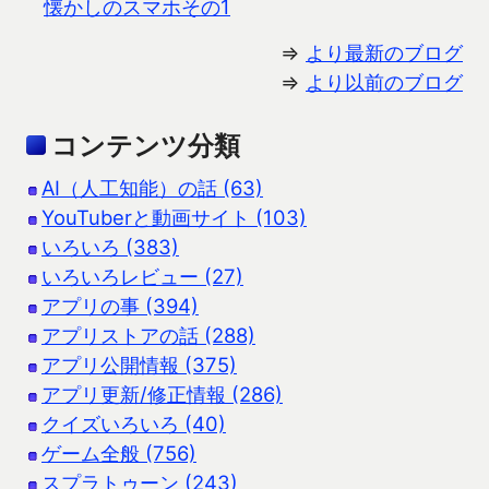
懐かしのスマホその1
⇒
より最新のブログ
⇒
より以前のブログ
コンテンツ分類
AI（人工知能）の話 (63)
YouTuberと動画サイト (103)
いろいろ (383)
いろいろレビュー (27)
アプリの事 (394)
アプリストアの話 (288)
アプリ公開情報 (375)
アプリ更新/修正情報 (286)
クイズいろいろ (40)
ゲーム全般 (756)
スプラトゥーン (243)