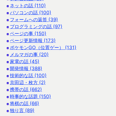
ネットの話 (110)
パソコンの話 (100)
フォームへの返答 (39)
プログラミングの話 (97)
ページの事 (150)
ページ更新情報 (173)
ポケモンGO（位置ゲー） (131)
メルマガの事 (20)
家電の話 (45)
開発情報 (388)
技術的な話 (100)
京田辺・枚方 (2)
携帯の話 (662)
時事的な話題 (150)
将棋の話 (66)
独り言 (89)