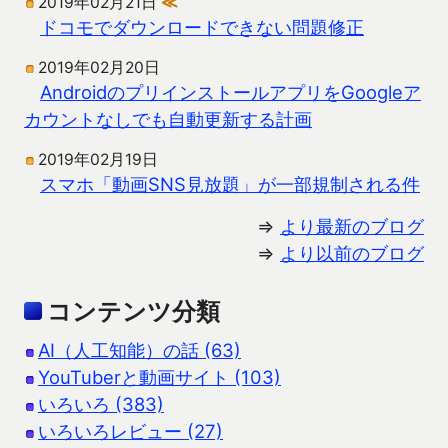
2019年02月21日
≪
ドコモでダウンロードできない問題修正
2019年02月20日
AndroidのプリインストールアプリをGoogleア
カウントなしでも自動更新する計画
2019年02月19日
スマホ「動画SNS見放題」が一部規制される件
⇒
より最新のブログ
⇒
より以前のブログ
コンテンツ分類
AI（人工知能）の話 (63)
YouTuberと動画サイト (103)
いろいろ (383)
いろいろレビュー (27)