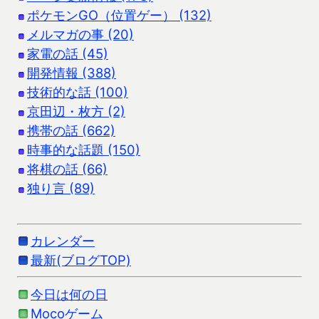
ポケモンGO（位置ゲー） (132)
メルマガの事 (20)
家電の話 (45)
開発情報 (388)
技術的な話 (100)
京田辺・枚方 (2)
携帯の話 (662)
時事的な話題 (150)
将棋の話 (66)
独り言 (89)
カレンダー
最新(ブログTOP)
今日は何の日
Mocoゲーム