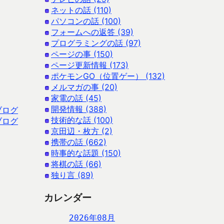
ネットの話 (110)
パソコンの話 (100)
フォームへの返答 (39)
プログラミングの話 (97)
ページの事 (150)
ページ更新情報 (173)
ポケモンGO（位置ゲー） (132)
メルマガの事 (20)
家電の話 (45)
開発情報 (388)
ブログ
技術的な話 (100)
ブログ
京田辺・枚方 (2)
携帯の話 (662)
時事的な話題 (150)
将棋の話 (66)
独り言 (89)
カレンダー
2026年08月