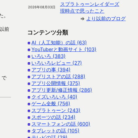
スプラトゥーンレイダーズ
2026年08月03日
現時点で思ったこと
た。
⇒
より以前のブログ
8以前
コンテンツ分類
AI（人工知能）の話 (63)
YouTuberと動画サイト (103)
いろいろ (383)
いろいろレビュー (27)
アプリの事 (394)
アプリストアの話 (288)
 で
アプリ公開情報 (375)
アプリ更新/修正情報 (286)
クイズいろいろ (40)
ゲーム全般 (756)
スプラトゥーン (243)
スポーツの話 (234)
スマートフォンの話 (600)
タブレットの話 (105)
テレビの話 (29)