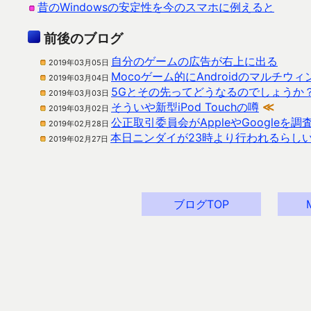
昔のWindowsの安定性を今のスマホに例えると
前後のブログ
自分のゲームの広告が右上に出る
2019年03月05日
Mocoゲーム的にAndroidのマルチ
2019年03月04日
5Gとその先ってどうなるのでしょうか
2019年03月03日
そういや新型iPod Touchの噂
≪
2019年03月02日
公正取引委員会がAppleやGoogleを
2019年02月28日
本日ニンダイが23時より行われるらし
2019年02月27日
ブログTOP