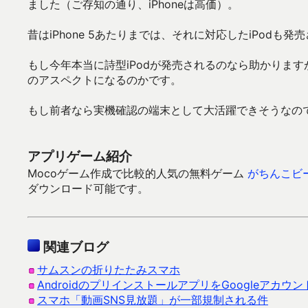
ました（ご存知の通り、iPhoneは高価）。
昔はiPhone 5あたりまでは、それに対応したiPod
もし今年本当に詩型iPodが発売されるのなら助かりますが、
のアスペクトになるのかです。
もし前者なら実機確認の端末として大活躍できそうなの
アプリゲーム紹介
Mocoゲーム作成で比較的人気の無料ゲーム
がちんこビ
ダウンロード可能です。
関連ブログ
サムスンの折りたたみスマホ
AndroidのプリインストールアプリをGoogleアカ
スマホ「動画SNS見放題」が一部規制される件