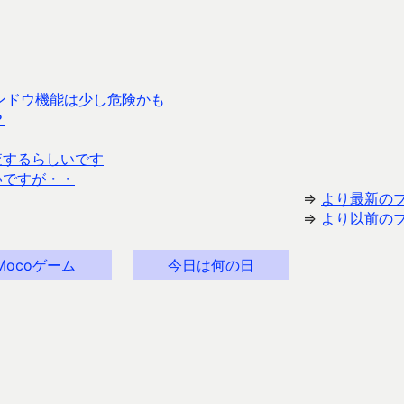
ウィンドウ機能は少し危険かも
？
調査するらしいです
いですが・・
⇒
より最新の
⇒
より以前の
Mocoゲーム
今日は何の日