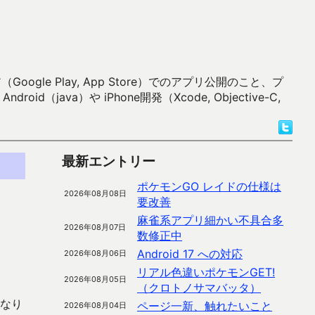
 Play, App Store）でのアプリ公開のこと、プ
）や iPhone開発（Xcode, Objective-C,
最新エントリー
ポケモンGO レイドの仕様は
2026年08月08日
要改善
麻雀系アプリ細かい不具合多
2026年08月07日
数修正中
Android 17 への対応
2026年08月06日
リアル色違いポケモンGET!
2026年08月05日
（クロトノサマバッタ）
になり
ページ一新、触れたいこと
2026年08月04日