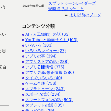
スプラトゥーンレイダーズ
2026年08月03日
いう
現時点で思ったこと
⇒
より以前のブログ
コンテンツ分類
らい
AI（人工知能）の話 (63)
YouTuberと動画サイト (103)
いろいろ (383)
と思
いろいろレビュー (27)
アプリの事 (394)
アプリストアの話 (288)
回自
アプリ公開情報 (375)
アプリ更新/修正情報 (286)
クイズいろいろ (40)
ゲーム全般 (756)
スプラトゥーン (243)
スポーツの話 (234)
スマートフォンの話 (600)
タブレットの話 (105)
テレビの話 (29)