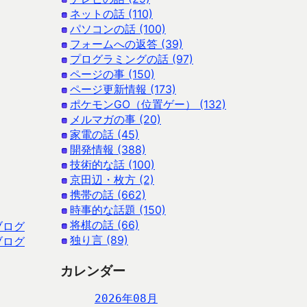
ネットの話 (110)
パソコンの話 (100)
フォームへの返答 (39)
プログラミングの話 (97)
ページの事 (150)
ページ更新情報 (173)
ポケモンGO（位置ゲー） (132)
メルマガの事 (20)
家電の話 (45)
開発情報 (388)
技術的な話 (100)
京田辺・枚方 (2)
携帯の話 (662)
時事的な話題 (150)
将棋の話 (66)
ブログ
独り言 (89)
ブログ
カレンダー
2026年08月