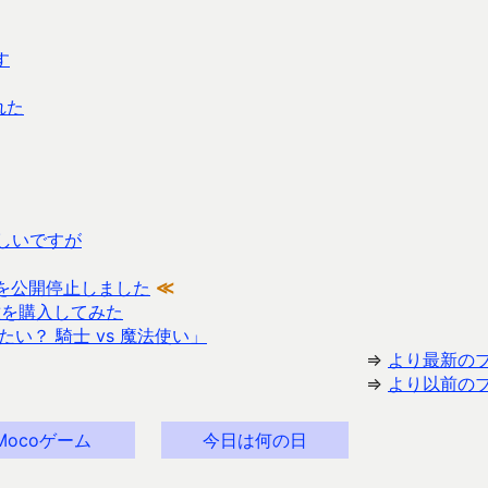
す
れた
らしいですが
プリを公開停止しました
≪
) の機種を購入してみた
い？ 騎士 vs 魔法使い」
⇒
より最新の
⇒
より以前の
Mocoゲーム
今日は何の日