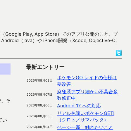
 Play, App Store）でのアプリ公開のこと、プ
）や iPhone開発（Xcode, Objective-C,
最新エントリー
ポケモンGO レイドの仕様は
2026年08月08日
要改善
麻雀系アプリ細かい不具合多
2026年08月07日
数修正中
で、そ
Android 17 への対応
2026年08月06日
リアル色違いポケモンGET!
2026年08月05日
（クロトノサマバッタ）
てい
ページ一新、触れたいこと
2026年08月04日