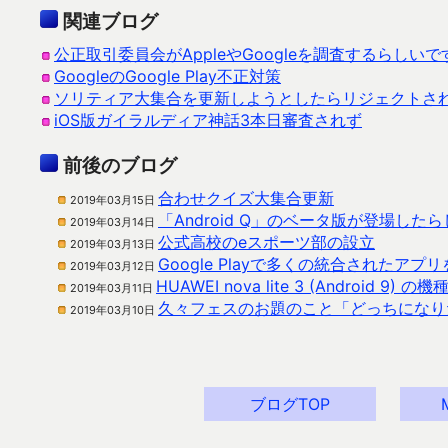
関連ブログ
公正取引委員会がAppleやGoogleを調査するらしいで
GoogleのGoogle Play不正対策
ソリティア大集合を更新しようとしたらリジェクトさ
iOS版ガイラルディア神話3本日審査されず
前後のブログ
合わせクイズ大集合更新
2019年03月15日
「Android Q」のベータ版が登場した
2019年03月14日
公式高校のeスポーツ部の設立
2019年03月13日
Google Playで多くの統合されたア
2019年03月12日
HUAWEI nova lite 3 (Android 9
2019年03月11日
久々フェスのお題のこと「どっちになりた
2019年03月10日
ブログTOP