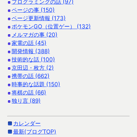
プログラミングの話 (97)
ページの事 (150)
ページ更新情報 (173)
ポケモンGO（位置ゲー） (132)
メルマガの事 (20)
家電の話 (45)
開発情報 (388)
技術的な話 (100)
京田辺・枚方 (2)
携帯の話 (662)
時事的な話題 (150)
将棋の話 (66)
独り言 (89)
カレンダー
最新(ブログTOP)