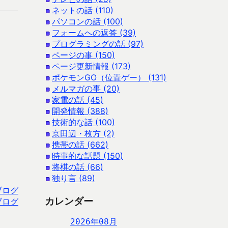
ネットの話 (110)
パソコンの話 (100)
フォームへの返答 (39)
プログラミングの話 (97)
ページの事 (150)
ページ更新情報 (173)
ポケモンGO（位置ゲー） (131)
メルマガの事 (20)
家電の話 (45)
開発情報 (388)
技術的な話 (100)
京田辺・枚方 (2)
携帯の話 (662)
時事的な話題 (150)
将棋の話 (66)
独り言 (89)
ブログ
カレンダー
ブログ
2026年08月