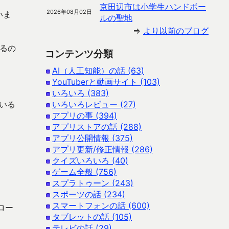
京田辺市は小学生ハンドボー
2026年08月02日
いま
ルの聖地
⇒
より以前のブログ
るの
コンテンツ分類
AI（人工知能）の話 (63)
YouTuberと動画サイト (103)
いろいろ (383)
いる
いろいろレビュー (27)
アプリの事 (394)
アプリストアの話 (288)
アプリ公開情報 (375)
アプリ更新/修正情報 (286)
クイズいろいろ (40)
ゲーム全般 (756)
スプラトゥーン (243)
スポーツの話 (234)
スマートフォンの話 (600)
ンロー
タブレットの話 (105)
テレビの話 (29)