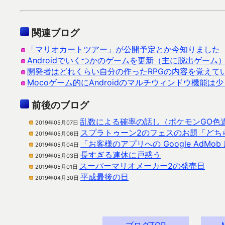
関連ブログ
「マリオカートツアー」が公開予定とか今知りました
Androidでいくつかのゲームを更新（主に脱出ゲーム
開発者はどれくらい自分の作ったRPGの内容を覚えて
Mocoゲーム的にAndroidのマルチウィンドウ機能は
前後のブログ
乱数による確率の話し（ポケモンGO色
2019年05月07日
スプラトゥーン2のフェスのお題「どちら
2019年05月06日
「お客様のアプリへの Google Ad
2019年05月04日
長すぎる連休に戸惑う
2019年05月03日
スーパーマリオメーカー2の発売日
2019年05月01日
平成最後の日
2019年04月30日