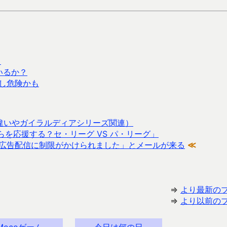
）
いるか？
少し危険かも
違いやガイラルディアシリーズ関連）
を応援する？セ・リーグ VS パ・リーグ」
Mob 広告配信に制限がかけられました」とメールが来る
≪
⇒
より最新の
⇒
より以前の