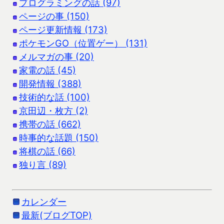
プログラミングの話 (97)
ページの事 (150)
ページ更新情報 (173)
ポケモンGO（位置ゲー） (131)
メルマガの事 (20)
家電の話 (45)
開発情報 (388)
技術的な話 (100)
京田辺・枚方 (2)
携帯の話 (662)
時事的な話題 (150)
将棋の話 (66)
独り言 (89)
カレンダー
最新(ブログTOP)