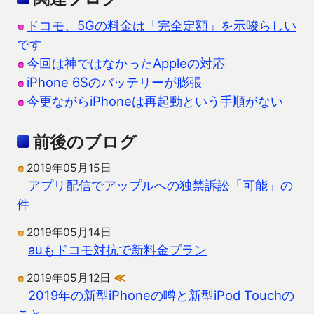
ドコモ、5Gの料金は「完全定額」を示唆らしい
です
今回は神ではなかったAppleの対応
iPhone 6Sのバッテリーが膨張
今更ながらiPhoneは再起動という手順がない
前後のブログ
2019年05月15日
アプリ配信でアップルへの独禁訴訟「可能」の
件
2019年05月14日
auもドコモ対抗で新料金プラン
2019年05月12日
≪
2019年の新型iPhoneの噂と新型iPod Touchの
こと