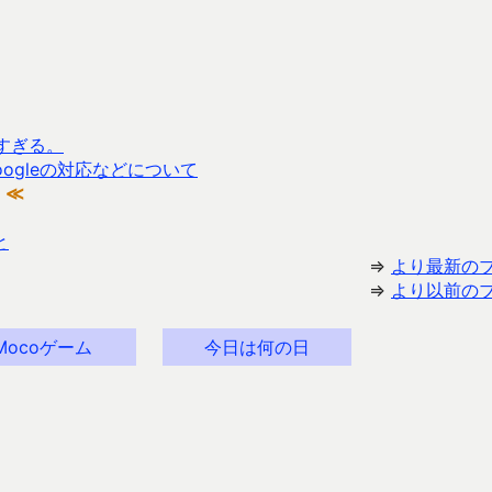
すぎる。
oogleの対応などについて
≪
と
⇒
より最新の
⇒
より以前の
Mocoゲーム
今日は何の日