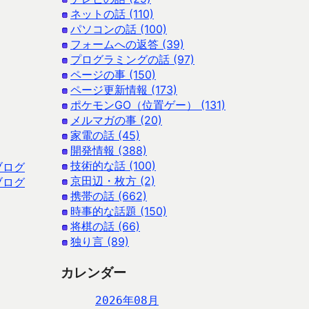
ネットの話 (110)
パソコンの話 (100)
フォームへの返答 (39)
プログラミングの話 (97)
ページの事 (150)
ページ更新情報 (173)
ポケモンGO（位置ゲー） (131)
メルマガの事 (20)
家電の話 (45)
開発情報 (388)
技術的な話 (100)
ブログ
京田辺・枚方 (2)
ブログ
携帯の話 (662)
時事的な話題 (150)
将棋の話 (66)
独り言 (89)
カレンダー
2026年08月