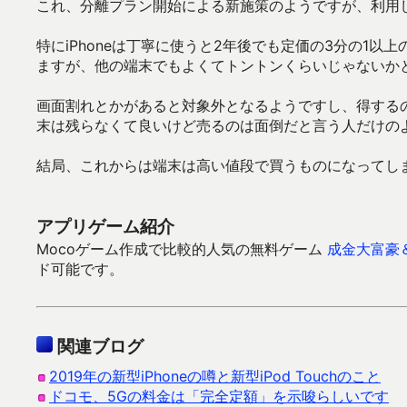
これ、分離プラン開始による新施策のようですが、利用
特にiPhoneは丁寧に使うと2年後でも定価の3分の1
ますが、他の端末でもよくてトントンくらいじゃないか
画面割れとかがあると対象外となるようですし、得する
末は残らなくて良いけど売るのは面倒だと言う人だけの
結局、これからは端末は高い値段で買うものになってし
アプリゲーム紹介
Mocoゲーム作成で比較的人気の無料ゲーム
成金大富豪
ド可能です。
関連ブログ
2019年の新型iPhoneの噂と新型iPod Touchのこと
ドコモ、5Gの料金は「完全定額」を示唆らしいです