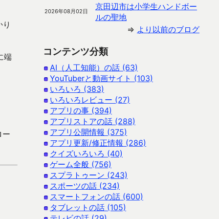
京田辺市は小学生ハンドボー
2026年08月02日
ルの聖地
かり
⇒
より以前のブログ
コンテンツ分類
に端
AI（人工知能）の話 (63)
YouTuberと動画サイト (103)
いろいろ (383)
いろいろレビュー (27)
アプリの事 (394)
アプリストアの話 (288)
アプリ公開情報 (375)
ロー
アプリ更新/修正情報 (286)
クイズいろいろ (40)
ゲーム全般 (756)
スプラトゥーン (243)
スポーツの話 (234)
スマートフォンの話 (600)
タブレットの話 (105)
テレビの話 (29)