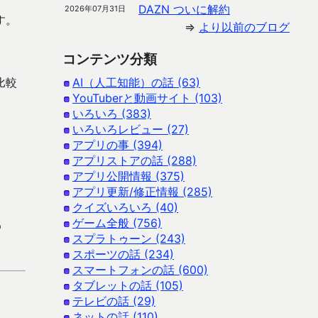
DAZN ついに解約
2026年07月31日
す。
⇒
より以前のブログ
。
コンテンツ分類
比較
AI（人工知能）の話 (63)
YouTuberと動画サイト (103)
いろいろ (383)
いろいろレビュー (27)
アプリの事 (394)
アプリストアの話 (288)
アプリ公開情報 (375)
アプリ更新/修正情報 (285)
クイズいろいろ (40)
ゲーム全般 (756)
p
スプラトゥーン (243)
スポーツの話 (234)
スマートフォンの話 (600)
タブレットの話 (105)
テレビの話 (29)
ネットの話 (110)