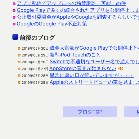
アプリ配信でアップルへの独禁訴訟「可能」の件
Google Playで多くの統合されたアプリを公開停止し
公正取引委員会がAppleやGoogleを調査するらしいで
GoogleのGoogle Play不正対策
前後のブログ
成金大富豪がGoogle Playで公開停止
2019年05月30日
新型iPod Touchのこと
2019年05月29日
Switchで不適切なユーザー名で遊んで
2019年05月28日
AppStoreの審査が始まらない
≪
2019年05月27日
異常に暑い日が続いていますが・・・
2019年05月26日
Appleのストリートビューの車を見まし
2019年05月25日
ブログTOP