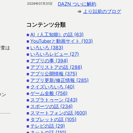
DAZN ついに解約
2026年07月31日
⇒
より以前のブログ
コンテンツ分類
AI（人工知能）の話 (63)
YouTuberと動画サイト (103)
審査は
いろいろ (383)
いろいろレビュー (27)
アプリの事 (394)
アプリストアの話 (288)
アプリ公開情報 (375)
アプリ更新/修正情報 (285)
クイズいろいろ (40)
ゲーム全般 (756)
ウン
スプラトゥーン (243)
スポーツの話 (234)
スマートフォンの話 (600)
タブレットの話 (105)
テレビの話 (29)
ネットの話 (110)