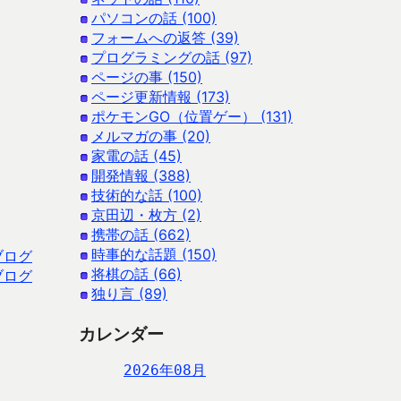
パソコンの話 (100)
フォームへの返答 (39)
プログラミングの話 (97)
ページの事 (150)
ページ更新情報 (173)
ポケモンGO（位置ゲー） (131)
メルマガの事 (20)
家電の話 (45)
開発情報 (388)
技術的な話 (100)
京田辺・枚方 (2)
携帯の話 (662)
時事的な話題 (150)
ブログ
将棋の話 (66)
ブログ
独り言 (89)
カレンダー
2026年08月