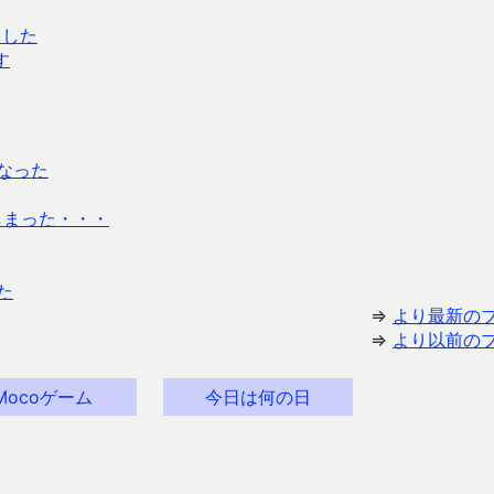
ました
す
となった
しまった・・・
た
⇒
より最新の
⇒
より以前の
Mocoゲーム
今日は何の日