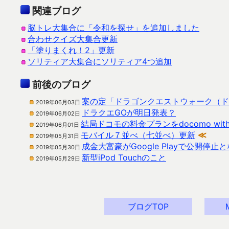
関連ブログ
脳トレ大集合に「令和を探せ」を追加しました
合わせクイズ大集合更新
「塗りまくれ！2」更新
ソリティア大集合にソリティア4つ追加
前後のブログ
案の定「ドラゴンクエストウォーク（ド
2019年06月03日
ドラクエGOが明日発表？
2019年06月02日
結局ドコモの料金プランをdocomo wi
2019年06月01日
モバイル７並べ（七並べ）更新
≪
2019年05月31日
成金大富豪がGoogle Playで公開停止
2019年05月30日
新型iPod Touchのこと
2019年05月29日
ブログTOP