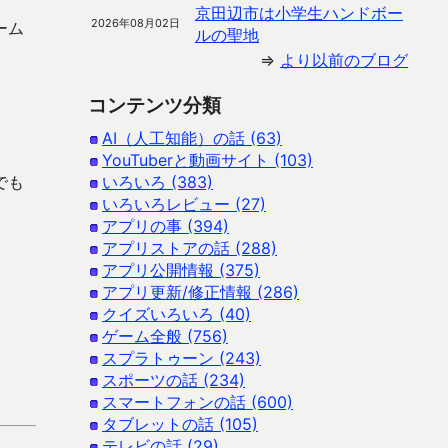
京田辺市は小学生ハンドボー
2026年08月02日
ーム
ルの聖地
⇒
より以前のブログ
コンテンツ分類
AI（人工知能）の話 (63)
YouTuberと動画サイト (103)
でも
いろいろ (383)
いろいろレビュー (27)
アプリの事 (394)
アプリストアの話 (288)
アプリ公開情報 (375)
アプリ更新/修正情報 (286)
クイズいろいろ (40)
ゲーム全般 (756)
スプラトゥーン (243)
スポーツの話 (234)
スマートフォンの話 (600)
タブレットの話 (105)
テレビの話 (29)