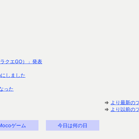
ラクエGO）」発表
thにしました
となった
⇒
より最新の
⇒
より以前の
Mocoゲーム
今日は何の日