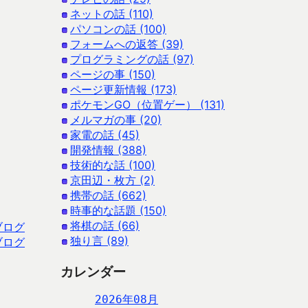
ネットの話 (110)
パソコンの話 (100)
フォームへの返答 (39)
プログラミングの話 (97)
ページの事 (150)
ページ更新情報 (173)
ポケモンGO（位置ゲー） (131)
メルマガの事 (20)
家電の話 (45)
開発情報 (388)
技術的な話 (100)
京田辺・枚方 (2)
携帯の話 (662)
時事的な話題 (150)
将棋の話 (66)
ブログ
独り言 (89)
ブログ
カレンダー
2026年08月