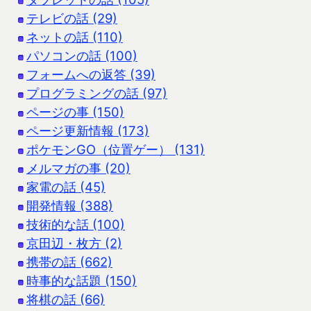
テレビの話 (29)
ネットの話 (110)
パソコンの話 (100)
フォームへの返答 (39)
プログラミングの話 (97)
ページの事 (150)
ページ更新情報 (173)
ポケモンGO（位置ゲー） (131)
メルマガの事 (20)
家電の話 (45)
開発情報 (388)
技術的な話 (100)
京田辺・枚方 (2)
携帯の話 (662)
時事的な話題 (150)
将棋の話 (66)