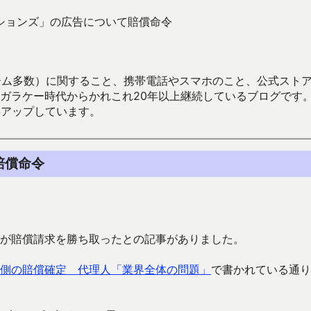
ションズ」の広告について賠償命令
数）に関すること、携帯電話やスマホのこと、公式ストア（Google
からかれこれ20年以上継続しているブログです。Android（java
々アップしています。
賠償命令
性が賠償請求を勝ち取ったとの記事がありました。
Q側の賠償確定 代理人「業界全体の問題」
で書かれている通り