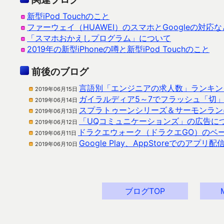
新型iPod Touchのこと
ファーウェイ（HUAWEI）のスマホとGoogleの対応
「スマホおかえしプログラム」について
2019年の新型iPhoneの噂と新型iPod Touchのこと
前後のブログ
言語別「エンジニアの求人数」ランキン
2019年06月15日
ガイラルディア5～7でフラッシュ「切」に
2019年06月14日
スプラトゥーンシリーズ＆サーモンラン
2019年06月13日
「UQコミュニケーションズ」の広告に
2019年06月12日
ドラクエウォーク（ドラクエGO）のベ
2019年06月11日
Google Play、AppStoreでのア
2019年06月10日
ブログTOP