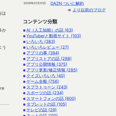
DAZN ついに解約
2026年07月31日
⇒
より以前のブログ
告は
コンテンツ分類
多か
AI（人工知能）の話 (63)
YouTuberと動画サイト (103)
いろいろ (383)
よう
いろいろレビュー (27)
アプリの事 (394)
アプリストアの話 (288)
アプリ公開情報 (375)
アプリ更新/修正情報 (285)
クイズいろいろ (40)
ゲーム全般 (756)
スプラトゥーン (243)
re
スポーツの話 (234)
スマートフォンの話 (600)
タブレットの話 (105)
テレビの話 (29)
ネットの話 (110)