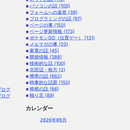
パソコンの話 (100)
フォームへの返答 (39)
プログラミングの話 (97)
ページの事 (150)
ページ更新情報 (173)
ポケモンGO（位置ゲー） (131)
メルマガの事 (20)
家電の話 (45)
開発情報 (388)
技術的な話 (100)
京田辺・枚方 (2)
携帯の話 (662)
時事的な話題 (150)
将棋の話 (66)
ブログ
独り言 (89)
ブログ
カレンダー
2026年08月