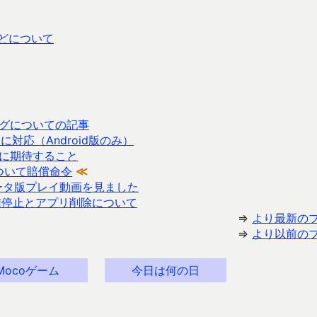
などについて
グについての記事
対応（Android版のみ）
に期待すること
ついて賠償命令
≪
ータ版プレイ動画を見ました
プリ配信停止とアプリ削除について
⇒
より最新の
⇒
より以前の
Mocoゲーム
今日は何の日