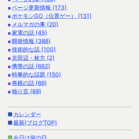
ページ更新情報 (173)
ポケモンGO（位置ゲー） (131)
メルマガの事 (20)
家電の話 (45)
開発情報 (388)
技術的な話 (100)
京田辺・枚方 (2)
携帯の話 (662)
時事的な話題 (150)
将棋の話 (66)
独り言 (89)
カレンダー
最新(ブログTOP)
今日は何の日