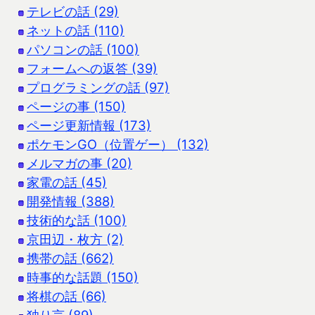
テレビの話 (29)
ネットの話 (110)
パソコンの話 (100)
フォームへの返答 (39)
プログラミングの話 (97)
ページの事 (150)
ページ更新情報 (173)
ポケモンGO（位置ゲー） (132)
メルマガの事 (20)
家電の話 (45)
開発情報 (388)
技術的な話 (100)
京田辺・枚方 (2)
携帯の話 (662)
時事的な話題 (150)
将棋の話 (66)
独り言 (89)