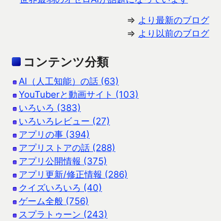
⇒
より最新のブログ
⇒
より以前のブログ
コンテンツ分類
AI（人工知能）の話 (63)
YouTuberと動画サイト (103)
いろいろ (383)
いろいろレビュー (27)
アプリの事 (394)
アプリストアの話 (288)
アプリ公開情報 (375)
アプリ更新/修正情報 (286)
クイズいろいろ (40)
ゲーム全般 (756)
スプラトゥーン (243)