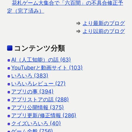
花札ゲーム大集合で「六百間」の不具合修正予
定（完了済み）
⇒
より最新のブログ
⇒
より以前のブログ
コンテンツ分類
AI（人工知能）の話 (63)
YouTuberと動画サイト (103)
いろいろ (383)
いろいろレビュー (27)
アプリの事 (394)
アプリストアの話 (288)
アプリ公開情報 (375)
アプリ更新/修正情報 (286)
クイズいろいろ (40)
ゲーム全般 (756)