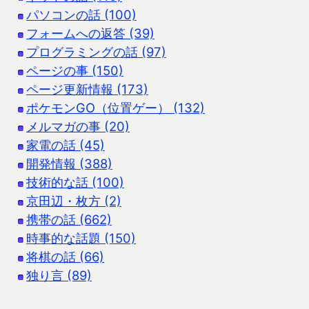
パソコンの話 (100)
フォームへの返答 (39)
プログラミングの話 (97)
ページの事 (150)
ページ更新情報 (173)
ポケモンGO（位置ゲー） (132)
メルマガの事 (20)
家電の話 (45)
開発情報 (388)
技術的な話 (100)
京田辺・枚方 (2)
携帯の話 (662)
時事的な話題 (150)
将棋の話 (66)
独り言 (89)