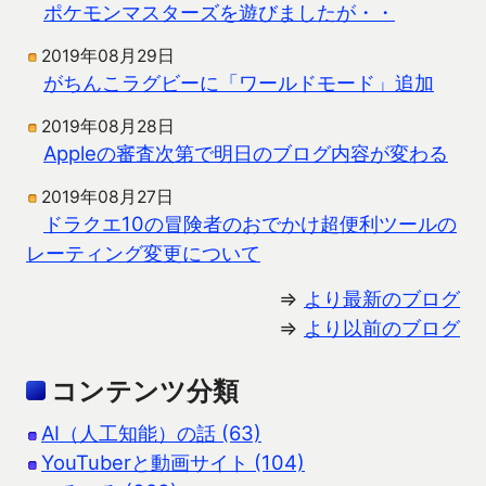
ポケモンマスターズを遊びましたが・・
2019年08月29日
がちんこラグビーに「ワールドモード」追加
2019年08月28日
Appleの審査次第で明日のブログ内容が変わる
2019年08月27日
ドラクエ10の冒険者のおでかけ超便利ツールの
レーティング変更について
⇒
より最新のブログ
⇒
より以前のブログ
コンテンツ分類
AI（人工知能）の話 (63)
YouTuberと動画サイト (104)