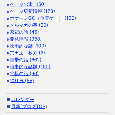
ページの事 (150)
ページ更新情報 (173)
ポケモンGO（位置ゲー） (132)
メルマガの事 (20)
家電の話 (45)
開発情報 (388)
技術的な話 (100)
京田辺・枚方 (2)
携帯の話 (662)
時事的な話題 (150)
将棋の話 (66)
独り言 (89)
カレンダー
最新(ブログTOP)