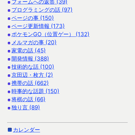
フォームへの返答 (39)
プログラミングの話 (97)
ページの事 (150)
ページ更新情報 (173)
ポケモンGO（位置ゲー） (132)
メルマガの事 (20)
家電の話 (45)
開発情報 (388)
技術的な話 (100)
京田辺・枚方 (2)
携帯の話 (662)
時事的な話題 (150)
将棋の話 (66)
独り言 (89)
カレンダー