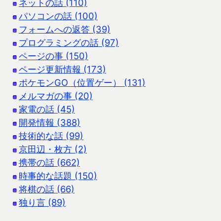
ネットの話 (110)
パソコンの話 (100)
フォームへの返答 (39)
プログラミングの話 (97)
ページの事 (150)
ページ更新情報 (173)
ポケモンGO（位置ゲー） (131)
メルマガの事 (20)
家電の話 (45)
開発情報 (388)
技術的な話 (99)
京田辺・枚方 (2)
携帯の話 (662)
時事的な話題 (150)
将棋の話 (66)
独り言 (89)