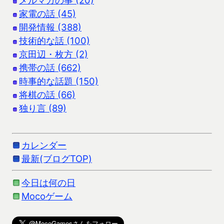
家電の話 (45)
開発情報 (388)
技術的な話 (100)
京田辺・枚方 (2)
携帯の話 (662)
時事的な話題 (150)
将棋の話 (66)
独り言 (89)
カレンダー
最新(ブログTOP)
今日は何の日
Mocoゲーム