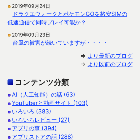
2019年09月24日
ドラクエウォークとポケモンGOを格安SIMの
低速通信で同時プレイ可能か？
2019年09月23日
台風の被害が続いていますが・・・・
⇒
より最新のブログ
⇒
より以前のブログ
コンテンツ分類
AI（人工知能）の話 (63)
YouTuberと動画サイト (103)
いろいろ (383)
いろいろレビュー (27)
アプリの事 (394)
アプリストアの話 (288)