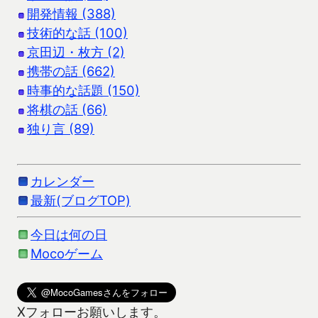
開発情報 (388)
技術的な話 (100)
京田辺・枚方 (2)
携帯の話 (662)
時事的な話題 (150)
将棋の話 (66)
独り言 (89)
カレンダー
最新(ブログTOP)
今日は何の日
Mocoゲーム
Xフォローお願いします。