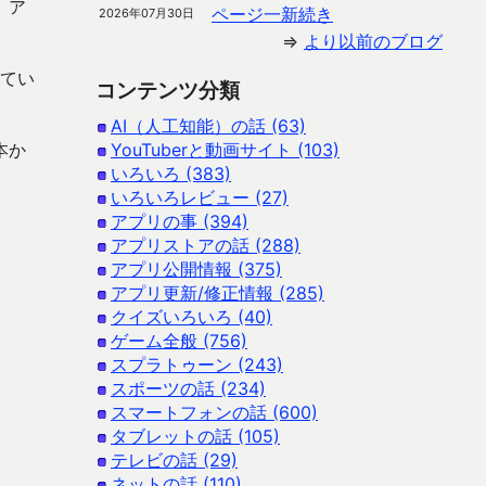
、ア
ページ一新続き
2026年07月30日
⇒
より以前のブログ
れてい
コンテンツ分類
AI（人工知能）の話 (63)
本か
YouTuberと動画サイト (103)
いろいろ (383)
いろいろレビュー (27)
アプリの事 (394)
アプリストアの話 (288)
アプリ公開情報 (375)
アプリ更新/修正情報 (285)
クイズいろいろ (40)
ゲーム全般 (756)
スプラトゥーン (243)
スポーツの話 (234)
スマートフォンの話 (600)
タブレットの話 (105)
テレビの話 (29)
ネットの話 (110)