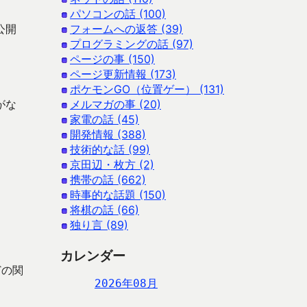
パソコンの話 (100)
公開
フォームへの返答 (39)
プログラミングの話 (97)
ページの事 (150)
ページ更新情報 (173)
ポケモンGO（位置ゲー） (131)
がな
メルマガの事 (20)
家電の話 (45)
開発情報 (388)
技術的な話 (99)
京田辺・枚方 (2)
携帯の話 (662)
時事的な話題 (150)
将棋の話 (66)
独り言 (89)
カレンダー
どの関
2026年08月