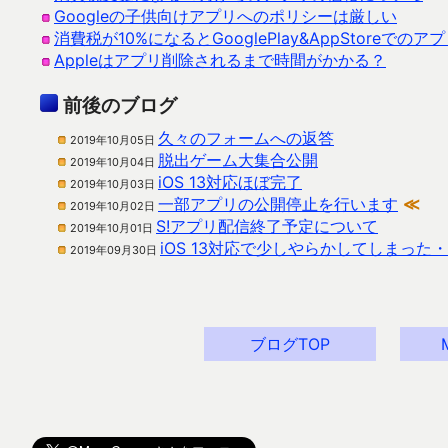
Googleの子供向けアプリへのポリシーは厳しい
消費税が10%になるとGooglePlay&AppStoreで
Appleはアプリ削除されるまで時間がかかる？
前後のブログ
久々のフォームへの返答
2019年10月05日
脱出ゲーム大集合公開
2019年10月04日
iOS 13対応ほぼ完了
2019年10月03日
一部アプリの公開停止を行います
≪
2019年10月02日
S!アプリ配信終了予定について
2019年10月01日
iOS 13対応で少しやらかしてしまった
2019年09月30日
ブログTOP