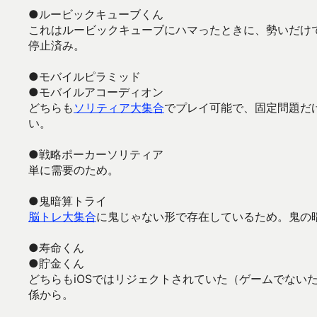
●ルービックキューブくん
これはルービックキューブにハマったときに、勢いだけ
停止済み。
●モバイルピラミッド
●モバイルアコーディオン
どちらも
ソリティア大集合
でプレイ可能で、固定問題だ
い。
●戦略ポーカーソリティア
単に需要のため。
●鬼暗算トライ
脳トレ大集合
に鬼じゃない形で存在しているため。鬼の
●寿命くん
●貯金くん
どちらもiOSではリジェクトされていた（ゲームでない
係から。