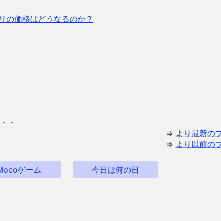
のアプリの価格はどうなるのか？
・・・
⇒
より最新の
⇒
より以前の
Mocoゲーム
今日は何の日